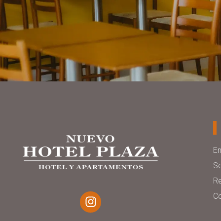
E
Se
R
C