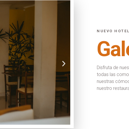
NUEVO HOTE
Gal
Disfruta de nue
todas las comod
nuestras cómod
nuestro restaur