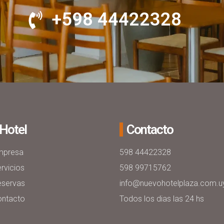
+598 44422328
Hotel
Contacto
mpresa
598 44422328
rvicios
598 99715762
eservas
info@nuevohotelplaza.com.u
ontacto
Todos los dias las 24 hs