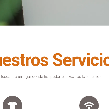
estros Servici
Buscando un lugar donde hospedarte, nosotros lo tenemos