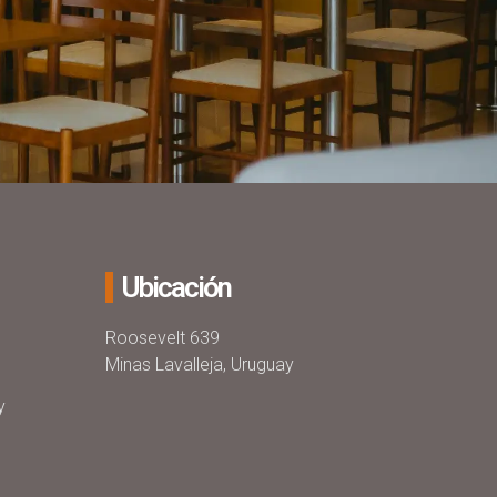
Ubicación
Roosevelt 639
Minas Lavalleja, Uruguay
y